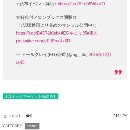
✨頒布イベント詳細✨
https://t.co/BTdh6WIkVO
🍈特典付メロンブックス通販🍈
（↓試聴動画より長めのサンプル公開中♪）
https://t.co/B43R1Klsbk
#EG冬コミ95
#東方
pic.twitter.com/vPJEsxXz0D
— アールグレイ(EG)公式 (@eg_info)
2018年12月
20日
【コミックマーケット95頒布】
コメント
0
9134 PV
CATEGORY :
product