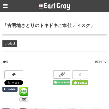
「古明地さとりのドキドキご奉仕ディスク」
product
0
9134 PV
0