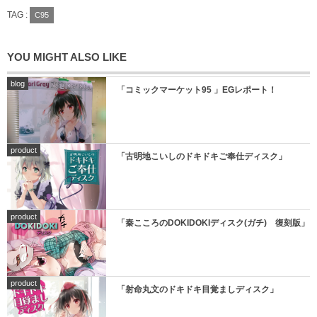
TAG :
C95
YOU MIGHT ALSO LIKE
blog
「コミックマーケット95 」EGレポート！
product
「古明地こいしのドキドキご奉仕ディスク」
product
「秦こころのDOKIDOKIディスク(ガチ) 復刻版」
product
「射命丸文のドキドキ目覚ましディスク」