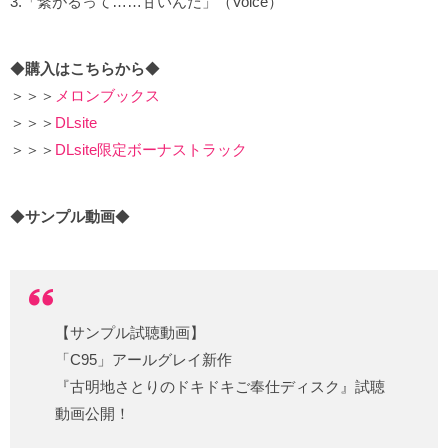
3.「繋がるって……甘いんだ」（Voice）
◆
購入はこちらから
◆
＞＞＞
メロンブックス
＞＞＞
DLsite
＞＞＞
DLsite限定ボーナストラック
◆
サンプル動画
◆
【サンプル試聴動画】
「C95」アールグレイ新作
『古明地さとりのドキドキご奉仕ディスク』試聴
動画公開！