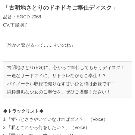
「古明地さとりのドキドキご奉仕ディスク」
品番：EGCD-2068
CV.下屋則子
「誰かと繋がるって……甘いのね」
古明地さとり(EG)に、心からご奉仕してもらうディスク！
一途なサードアイに、サトラレながらご奉仕！？
バイノーラル収録で織りなす甘いひと時は必聴です！
純粋無垢な少女のご奉仕を、ぜひご堪能ください！
◆
トラックリスト
◆
1.「ずっとささやいていなければダメ？」（Voice）
2.「私とこれから何をしたい？」（Voice）